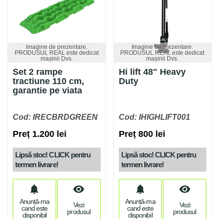
Imagine de prezentare.
Imagine de prezentare.
PRODUSUL REAL este dedicat
PRODUSUL REAL este dedicat
mașinii Dvs.
mașinii Dvs.
Set 2 rampe
Hi lift 48" Heavy
tractiune 110 cm,
Duty
garantie pe viata
Cod: IRECBRDGREEN
Cod: IHIGHLIFT001
Preț 1.200 lei
Preț 800 lei
Lipsă stoc! CLICK pentru
Lipsă stoc! CLICK pentru
termen livrare!
termen livrare!
notifications
visibility
notifications
visibility
Anunță-ma
Anunță-ma
Vezi
Vezi
cand este
cand este
produsul
produsul
disponibil
disponibil