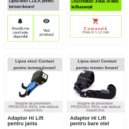
3
Lipsă stoc! CLICK pentru
Disponibilitate:
buc. în stoc
termen livrare!
la București
notifications
visibility
shopping_cart
Anunță-ma
Comandă
Vezi
cand este
Plata în 1-12 rate
produsul
disponibil
Lipsa stoc! Contact
Lipsa stoc! Contact
pentru termen livrare!
pentru termen livrare!
Imagine de prezentare.
Imagine de prezentare.
PRODUSUL REAL este dedicat
PRODUSUL REAL este dedicat
mașinii Dvs.
mașinii Dvs.
Adaptor Hi Lift
Adaptor Hi Lift
pentru janta
pentru bare otel