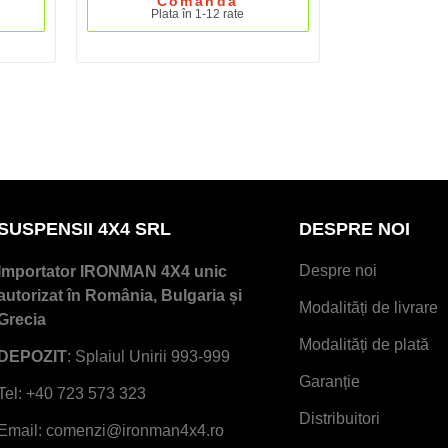
Comandă
Plata în 1-12 rate
SUSPENSII 4X4 SRL
DESPRE NOI
Despre noi
Importator IRONMAN 4X4 unic
autorizat în România, Bulgaria și
Modalități de livrare
Grecia
Modalități de plată
DEPOZIT
: Splaiul Unirii 993-999
Garanție
Tel: +40 723 573 323
Distribuitori
Email: comenzi@ironman4x4.ro