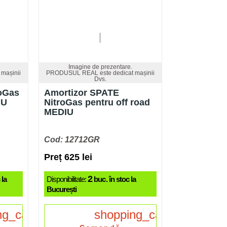
Imagine de prezentare.
mașinii
PRODUSUL REAL este dedicat mașinii
Dvs.
roGas
Amortizor SPATE
IU
NitroGas pentru off road
MEDIU
Cod: 12712GR
Preț 625 lei
2
 la
Disponibilitate:
buc. în stoc la
București
ng_cart
shopping_cart