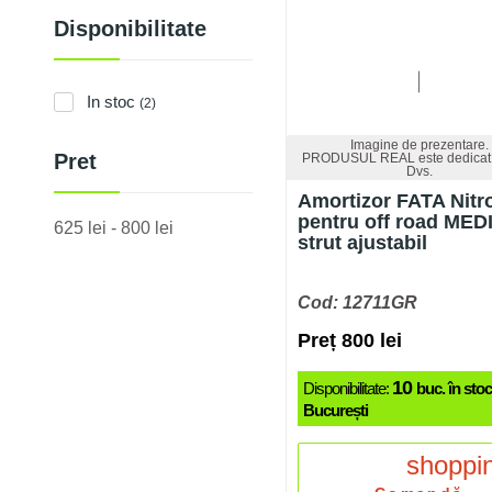
Disponibilitate
In stoc
(2)
Imagine de prezentare.
Pret
PRODUSUL REAL este dedicat 
Dvs.
Amortizor FATA Nit
pentru off road MED
625 lei - 800 lei
strut ajustabil
Cod: 12711GR
Preț 800 lei
10
Disponibilitate:
buc. în stoc
București
shoppi