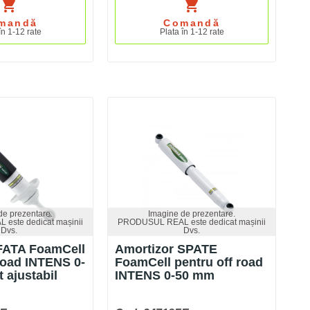
shopping_cart
shopping_cart
mandă
Comandă
în 1-12 rate
Plata în 1-12 rate
de prezentare.
Imagine de prezentare.
este dedicat mașinii
PRODUSUL REAL este dedicat mașinii
Dvs.
Dvs.
FATA FoamCell
Amortizor SPATE
road INTENS 0-
FoamCell pentru off road
 ajustabil
INTENS 0-50 mm