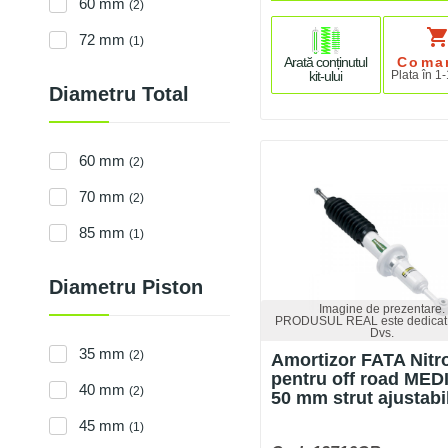
60 mm
(2)
shopping_car
72 mm
(1)
Arată conținutul
Coma
kit-ului
Plata în 1-
Diametru Total
60 mm
(2)
70 mm
(2)
85 mm
(1)
Diametru Piston
Imagine de prezentare.
PRODUSUL REAL este dedicat 
Dvs.
35 mm
(2)
Amortizor FATA Nit
pentru off road MEDI
40 mm
(2)
50 mm strut ajustabi
45 mm
(1)