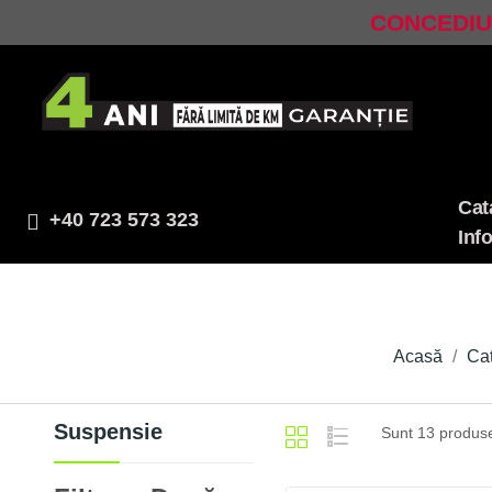
CONCEDIU!
Cat
+40 723 573 323
Inf
Acasă
Cat
Suspensie
Sunt 13 produs