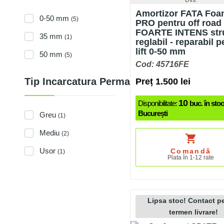
Amortizor FATA Foa
0-50 mm
(5)
PRO pentru off road
FOARTE INTENS str
35 mm
(1)
reglabil - reparabil p
lift 0-50 mm
50 mm
(5)
Cod: 45716FE
Tip Incarcatura Permanent
Preț 1.500 lei
10
Disponibilitate:
buc. în stoc
București
Greu
(1)
Mediu
(2)
shopping_cart
Usor
Comandă
(1)
Plata în 1-12 rate
Lipsa stoc! Contact p
termen livrare!