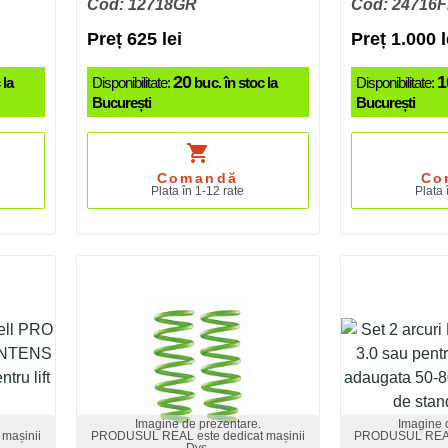
Cod: 12718GR
Cod: 24716
Preț 625 lei
Preț 1.000 l
20
1
 la
Disponibilitate:
buc. în stoc la
Disponibilitate:
București
București
shopping_cart
Comandă
Co
Plata în 1-12 rate
Plata 
Imagine de prezentare.
Imagine 
mașinii
PRODUSUL REAL este dedicat mașinii
PRODUSUL REAL 
Dvs.