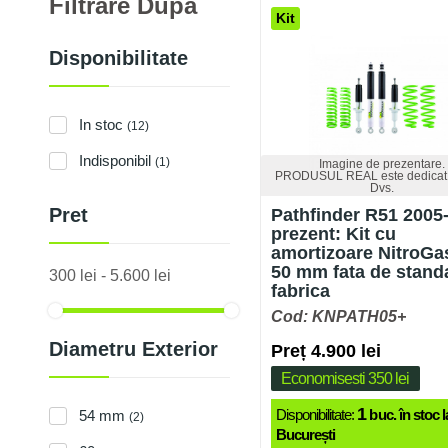
Filtrare După
Kit
Disponibilitate
In stoc
(12)
Indisponibil
(1)
Imagine de prezentare.
PRODUSUL REAL este dedicat 
Dvs.
Pret
Pathfinder R51 2005
prezent: Kit cu
amortizoare NitroGas,
50 mm fata de stand
300 lei - 5.600 lei
fabrica
Cod: KNPATH05+
Diametru Exterior
Preț 4.900 lei
Economisesti 350 lei
1
Disponibilitate:
buc. în stoc l
54 mm
(2)
București