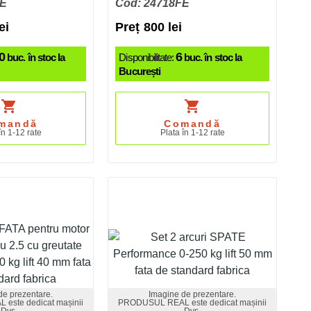
FE
Cod: 24718FE
ei
Preț 800 lei
0
6
buc. în stoc la
Disponibilitate:
buc. în stoc la
București
shopping_cart
shopping_cart
mandă
Comandă
în 1-12 rate
Plata în 1-12 rate
de prezentare.
Imagine de prezentare.
este dedicat mașinii
PRODUSUL REAL este dedicat mașinii
Dvs.
Dvs.