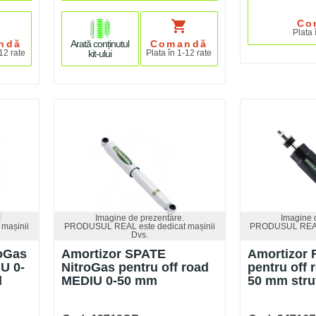
t
shopping_cart
Co
Plata 
Arată conținutul
ndă
Comandă
kit-ului
12 rate
Plata în 1-12 rate
Imagine de prezentare.
Imagine 
mașinii
PRODUSUL REAL este dedicat mașinii
PRODUSUL REAL 
Dvs.
roGas
Amortizor SPATE
Amortizor 
U 0-
NitroGas pentru off road
pentru off 
l
MEDIU 0-50 mm
50 mm strut