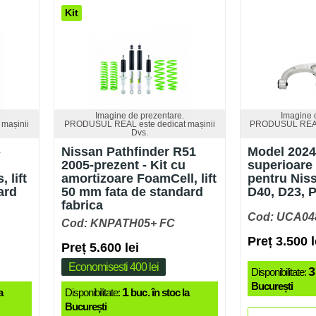
Kit
Imagine de prezentare.
Imagine 
mașinii
PRODUSUL REAL este dedicat mașinii
PRODUSUL REAL 
Dvs.
-
Nissan Pathfinder R51
Model 2024
2005-prezent - Kit cu
superioare
 lift
amortizoare FoamCell, lift
pentru Nis
ard
50 mm fata de standard
D40, D23, P
fabrica
Cod: UCA04
Cod: KNPATH05+ FC
Preț 3.500 l
Preț 5.600 lei
Economisesti 400 lei
3
Disponibilitate:
București
1
a
Disponibilitate:
buc. în stoc la
București