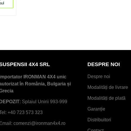
sul
SUSPENSII 4X4 SRL
DESPRE NOI
Despre noi
Importator IRONMAN 4X4 unic
autorizat în România, Bulgaria și
Modalități de livrare
Grecia
Modalități de plată
DEPOZIT
: Splaiul Unirii 993-999
Garanție
Tel: +40 723 573 323
Distribuitori
Email: comenzi@ironman4x4.ro
Contact