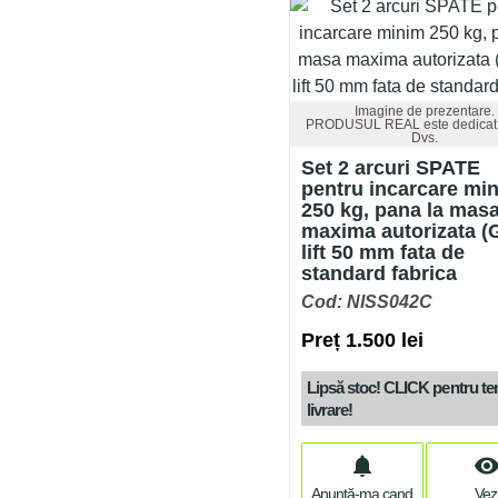
Imagine de prezentare.
PRODUSUL REAL este dedicat 
Dvs.
Set 2 arcuri SPATE
pentru incarcare mi
250 kg, pana la mas
maxima autorizata (
lift 50 mm fata de
standard fabrica
Cod: NISS042C
Preț 1.500 lei
Lipsă stoc! CLICK pentru t
livrare!
notifications
visibilit
Anunță-ma cand
Vez