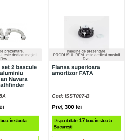
de prezentare.
Imagine de prezentare.
este dedicat mașinii
PRODUSUL REAL este dedicat mașinii
Dvs.
Dvs.
 set 2 bascule
Flansa superioara
 aluminiu
amortizor FATA
san Navara
athfinder
8A
Cod: ISST007-B
ei
Preț 300 lei
17
buc. în stoc la
Disponibilitate:
buc. în stoc la
București