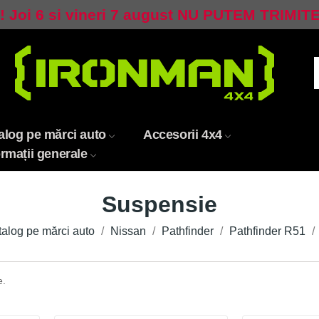
 Joi 6 si vineri 7 august NU PUTEM TRIMIT
alog pe mărci auto
Accesorii 4x4
ormații generale
Suspensie
alog pe mărci auto
Nissan
Pathfinder
Pathfinder R51
e.