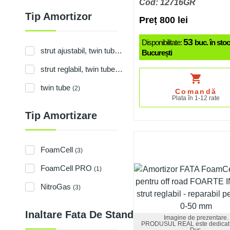
Cod: 12716GR
Tip Amortizor
Preț 800 lei
53
Disponibilitate:
buc. în stoc
strut ajustabil, twin tube
(2)
București
strut reglabil, twin tube, reparabil
(1)
shopping_cart
twin tube
(2)
Comandă
Plata în 1-12 rate
Tip Amortizare
FoamCell
(3)
FoamCell PRO
(1)
NitroGas
(3)
Inaltare Fata De Standard Fabrica
Imagine de prezentare.
PRODUSUL REAL este dedicat 
Dvs.