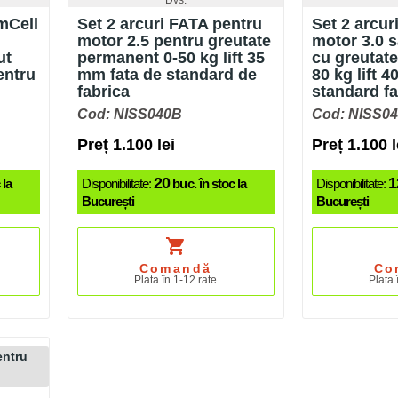
mCell
Set 2 arcuri FATA pentru
Set 2 arcur
motor 2.5 pentru greutate
motor 3.0 s
ut
permanent 0-50 kg lift 35
cu greutate
entru
mm fata de standard de
80 kg lift 
fabrica
standard fa
Cod: NISS040B
Cod: NISS0
Preț 1.100 lei
Preț 1.100 l
20
1
 la
Disponibilitate:
buc. în stoc la
Disponibilitate:
București
București
shopping_cart
Comandă
Co
Plata în 1-12 rate
Plata 
entru