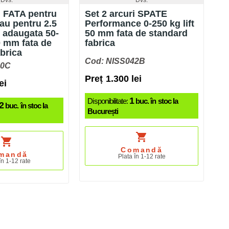
i FATA pentru
Set 2 arcuri SPATE
au pentru 2.5
Performance 0-250 kg lift
 adaugata 50-
50 mm fata de standard
40 mm fata de
fabrica
brica
Cod: NISS042B
40C
Preț 1.300 lei
ei
1
Disponibilitate:
buc. în stoc la
2
buc. în stoc la
București
shopping_cart
shopping_cart
Comandă
mandă
Plata în 1-12 rate
în 1-12 rate