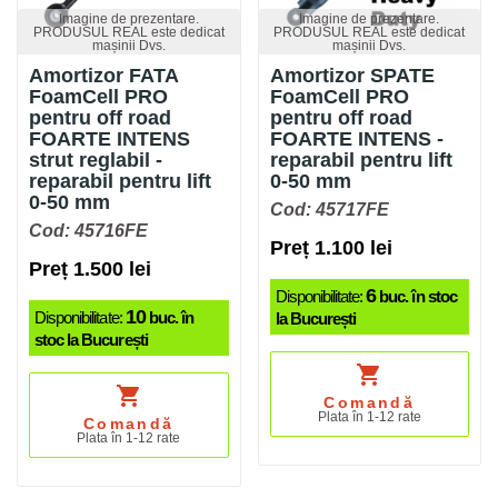
Imagine de prezentare.
Imagine de prezentare.
PRODUSUL REAL este dedicat
PRODUSUL REAL este dedicat
mașinii Dvs.
mașinii Dvs.
Amortizor FATA
Amortizor SPATE
FoamCell PRO
FoamCell PRO
pentru off road
pentru off road
FOARTE INTENS
FOARTE INTENS -
strut reglabil -
reparabil pentru lift
reparabil pentru lift
0-50 mm
0-50 mm
Cod: 45717FE
Cod: 45716FE
Preț 1.100 lei
Preț 1.500 lei
6
Disponibilitate:
buc. în stoc
10
Disponibilitate:
buc. în
la București
stoc la București
shopping_cart
shopping_cart
Comandă
Plata în 1-12 rate
Comandă
Plata în 1-12 rate