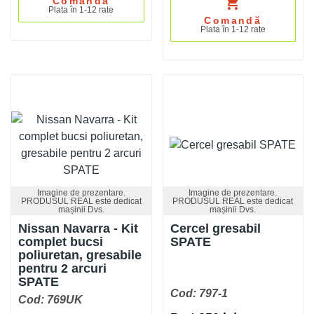
shopping_cart
Comandă
Plata în 1-12 rate
Comandă
Plata în 1-12 rate
Imagine de prezentare.
Imagine de prezentare.
PRODUSUL REAL este dedicat
PRODUSUL REAL este dedicat
mașinii Dvs.
mașinii Dvs.
Nissan Navarra - Kit
Cercel gresabil
complet bucsi
SPATE
poliuretan, gresabile
pentru 2 arcuri
SPATE
Cod: 797-1
Cod: 769UK