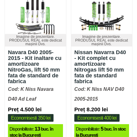
Imagine de prezentare.
Imagine de prezentare.
PRODUSUL REAL este dedicat
PRODUSUL REAL este dedicat
mașinii Dvs.
mașinii Dvs.
Navara D40 2005-
Nissan Navarra D40
2015 - Kit inaltare cu
- Kit complet cu
amortizoare
amortizoare
NitroGas, lift 50 mm
Nitrogas lift 50 mm
fata de standard de
fata de standard
fabrica
fabrica
Cod: K Niss Navara
Cod: K Niss NAV D40
D40 Ad Leaf
2005-2015
Preț 4.500 lei
Preț 8.200 lei
Economisesti 350 lei
Economisesti 400 lei
13
5
Disponibilitate:
buc. în
Disponibilitate:
buc. în stoc
stoc la București
la București