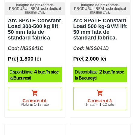
Imagine de prezentare.
Imagine de prezentare.
PRODUSUL REAL este dedicat
PRODUSUL REAL este dedicat
mașinii Dvs.
mașinii Dvs.
Arc SPATE Constant
Arc SPATE Constant
Load 300-500 kg lift
Load 500 kg-GVM lift
50 mm fata de
50 mm fata de
standard fabrica
standard fabrica.
Cod: NISS041C
Cod: NISS041D
Preț 1.800 lei
Preț 2.000 lei
4
2
Disponibilitate:
buc. în stoc
Disponibilitate:
buc. în stoc
la București
la București
shopping_cart
shopping_cart
Comandă
Comandă
Plata în 1-12 rate
Plata în 1-12 rate