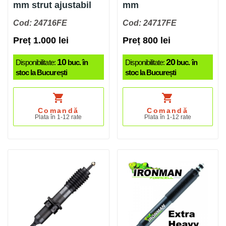
mm strut ajustabil
mm
Cod: 24716FE
Cod: 24717FE
Preț 1.000 lei
Preț 800 lei
10
20
Disponibilitate:
buc. în
Disponibilitate:
buc. în
stoc la București
stoc la București
shopping_cart
shopping_cart
Comandă
Comandă
Plata în 1-12 rate
Plata în 1-12 rate