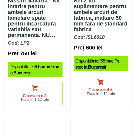
Nissan Navarra - Kit
Set 2 foi
intarire pentru
suplimentare pentru
ambele arcuri
ambele arcuri de
lamelare spate
fabrica, inaltare 50
pentru incarcatura
mm fara de standard
variabila sau
fabrica
permanenta. NU
Cod: ISL6010
inalta masina
Cod: LP2
Preț 600 lei
Preț 750 lei
39
Disponibilitate:
buc. în
6
Disponibilitate:
buc. în stoc
stoc la București
la București
shopping_cart
shopping_cart
Comandă
Plata în 1-12 rate
Comandă
Plata în 1-12 rate