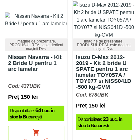
Imagine de prezentare.
Imagine de prezentare.
PRODUSUL REAL este dedicat
PRODUSUL REAL este dedicat
mașinii Dvs.
mașinii Dvs.
Nissan Navarra - Kit
Isuzu D-Max 2012-
2 Bride U pentru 1
2019 - Kit 2 bride U
arc lamelar
SPATE pentru 1 arc
lamelar TOY057A /
TOY077 si NISS041D
Cod: 437UBK
-500 kg-GVM
Cod: 678UBK
Preț 150 lei
Preț 150 lei
64
Disponibilitate:
buc. în
stoc la București
23
Disponibilitate:
buc. în
stoc la București
shopping_cart