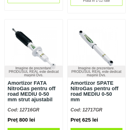
Plata în 1-12 rate
Imagine de prezentare.
Imagine de prezentare.
PRODUSUL REAL este dedicat
PRODUSUL REAL este dedicat
mașinii Dvs.
mașinii Dvs.
Amortizor FATA
Amortizor SPATE
NitroGas pentru off
NitroGas pentru off
road MEDIU 0-50
road MEDIU 0-50
mm strut ajustabil
mm
Cod: 12716GR
Cod: 12717GR
Preț 800 lei
Preț 625 lei