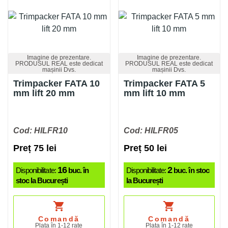
Imagine de prezentare.
Imagine de prezentare.
PRODUSUL REAL este dedicat
PRODUSUL REAL este dedicat
mașinii Dvs.
mașinii Dvs.
Trimpacker FATA 10
Trimpacker FATA 5
mm lift 20 mm
mm lift 10 mm
Cod: HILFR10
Cod: HILFR05
Preț 75 lei
Preț 50 lei
16
2
Disponibilitate:
buc. în
Disponibilitate:
buc. în stoc
stoc la București
la București
shopping_cart
shopping_cart
Comandă
Comandă
Plata în 1-12 rate
Plata în 1-12 rate