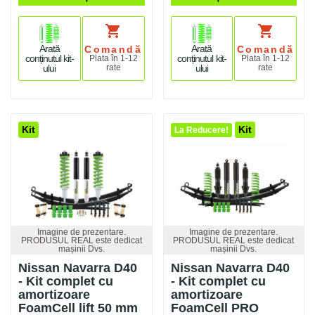
shopping_cart
shopping_cart
Arată
Arată
Comandă
Comandă
conținutul kit-
conținutul kit-
Plata în 1-12
Plata în 1-12
ului
rate
ului
rate
Kit
Kit
La Reducere!
Imagine de prezentare.
Imagine de prezentare.
PRODUSUL REAL este dedicat
PRODUSUL REAL este dedicat
mașinii Dvs.
mașinii Dvs.
Nissan Navarra D40
Nissan Navarra D40
- Kit complet cu
- Kit complet cu
amortizoare
amortizoare
FoamCell lift 50 mm
FoamCell PRO