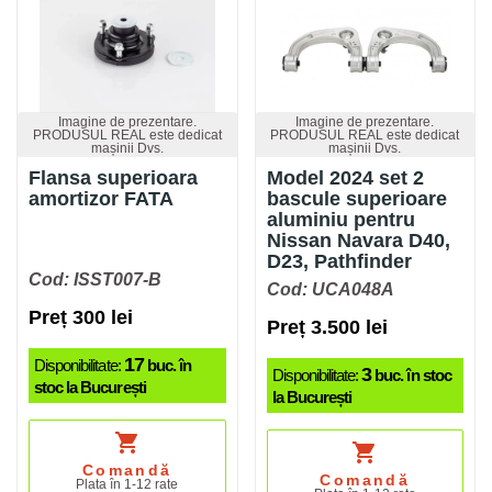
Imagine de prezentare.
Imagine de prezentare.
PRODUSUL REAL este dedicat
PRODUSUL REAL este dedicat
mașinii Dvs.
mașinii Dvs.
Flansa superioara
Model 2024 set 2
amortizor FATA
bascule superioare
aluminiu pentru
Nissan Navara D40,
D23, Pathfinder
Cod: ISST007-B
Cod: UCA048A
Preț 300 lei
Preț 3.500 lei
17
Disponibilitate:
buc. în
3
Disponibilitate:
buc. în stoc
stoc la București
la București
shopping_cart
shopping_cart
Comandă
Comandă
Plata în 1-12 rate