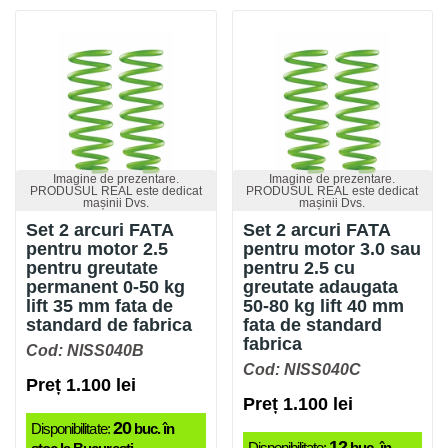
Imagine de prezentare.
Imagine de prezentare.
PRODUSUL REAL este dedicat
PRODUSUL REAL este dedicat
mașinii Dvs.
mașinii Dvs.
Set 2 arcuri FATA
Set 2 arcuri FATA
pentru motor 2.5
pentru motor 3.0 sau
pentru greutate
pentru 2.5 cu
permanent 0-50 kg
greutate adaugata
lift 35 mm fata de
50-80 kg lift 40 mm
standard de fabrica
fata de standard
fabrica
Cod: NISS040B
Cod: NISS040C
Preț 1.100 lei
Preț 1.100 lei
20
Disponibilitate:
buc. în
12
Disponibilitate:
buc. în