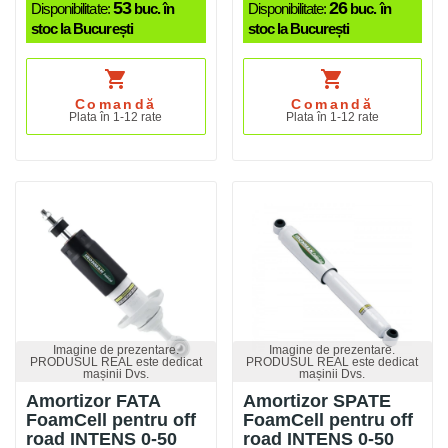
53
26
Disponibilitate:
buc. în
Disponibilitate:
buc. în
stoc la București
stoc la București
shopping_cart
shopping_cart
Comandă
Comandă
Plata în 1-12 rate
Plata în 1-12 rate
Imagine de prezentare.
Imagine de prezentare.
PRODUSUL REAL este dedicat
PRODUSUL REAL este dedicat
mașinii Dvs.
mașinii Dvs.
Amortizor FATA
Amortizor SPATE
FoamCell pentru off
FoamCell pentru off
road INTENS 0-50
road INTENS 0-50