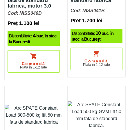
fata de standard
standard fabrica
fabrica, motor 3.0
Cod: NISS041B
Cod: NISS040D
Preț 1.700 lei
Preț 1.100 lei
10
Disponibilitate:
buc. în
4
Disponibilitate:
buc. în stoc
stoc la București
la București
shopping_cart
shopping_cart
Comandă
Comandă
Plata în 1-12 rate
Plata în 1-12 rate