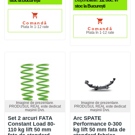
stoc la București
stoc la București
shopping_cart
shopping_cart
Comandă
Plata în 1-12 rate
Comandă
Plata în 1-12 rate
Imagine de prezentare.
Imagine de prezentare.
PRODUSUL REAL este dedicat
PRODUSUL REAL este dedicat
mașinii Dvs.
mașinii Dvs.
Set 2 arcuri FATA
Arc SPATE
Constant Load 80-
Performance 0-300
110 kg lift 50 mm
kg lift 50 mm fata de