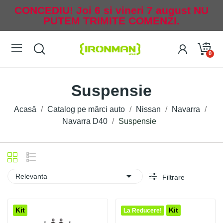
CONCEDIU! Joi 6 si vineri 7 august NU
PUTEM TRIMITE COMENZI.
0
Suspensie
Acasă
Catalog pe mărci auto
Nissan
Navarra
Navarra D40
Suspensie

Relevanta
Filtrare
Kit
Kit
La Reducere!