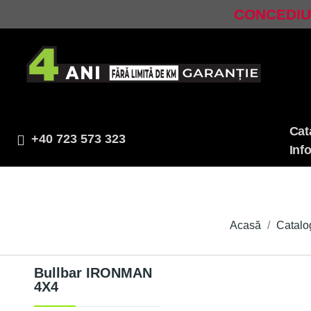
CONCEDIU!
Cat
+40 723 573 323
Inf
Acasă
Catalo
Bullbar IRONMAN
4X4