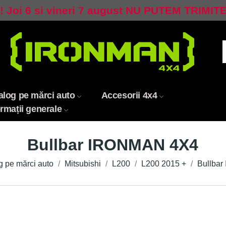
 Joi 6 si vineri 7 august NU PUTEM TRIMIT
alog pe mărci auto
Accesorii 4x4
ormații generale
Bullbar IRONMAN 4X4
g pe mărci auto
Mitsubishi
L200
L200 2015 +
Bullba