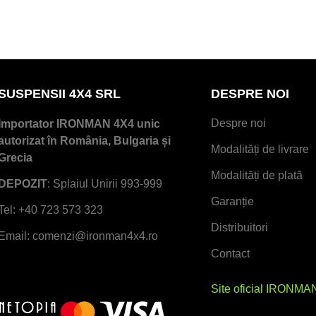
SUSPENSII 4X4 SRL
DESPRE NOI
Despre noi
Importator IRONMAN 4X4 unic
autorizat în România, Bulgaria și
Modalități de livrare
Grecia
Modalități de plată
DEPOZIT
: Splaiul Unirii 993-999
Garanție
Tel: +40 723 573 323
Distribuitori
Email: comenzi@ironman4x4.ro
Contact
Site oficial IRONMA